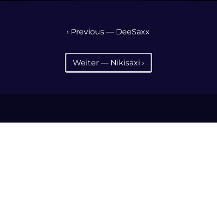
‹ Previous — DeeSaxx
Weiter — Nikisaxi ›
Kontakt
+420 732 745 312
info@burysax.de